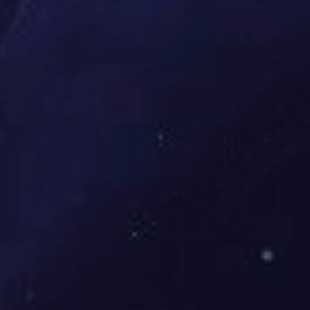
// TESTIMONIAL
用户体验
线上看 F1 直播，镜头切换超专业，每一个弯道都看得
清清楚楚，刺激！🏎️