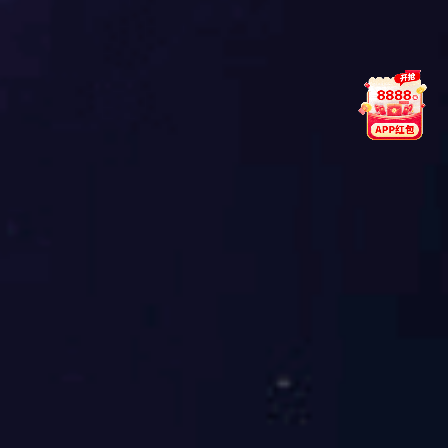
卢思山
注册以获取最新更新