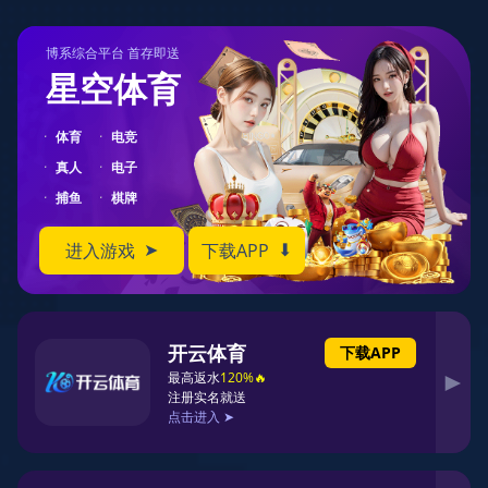
集团服务
首页
集团服务