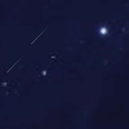
术安排、场上位置的变化等，都会成为换人决策的参考依
据。
通过对比赛过程中球员表现的数据监控，教练员能够准确地
判断出球员的体能消耗情况以及比赛中存在的战术漏洞，进
而做出相应的人员调整。比如，当某名球员的跑动距离和冲
刺频率下降时，教练员可以考虑将其换下，避免因体能不支
影响球队整体表现。
此外，数据还可以帮助教练员评估不同球员在场上的配合效
果。通过对球员配合数据的分析，教练能够了解哪些球员的
搭配更具优势，从而在比赛中做出更具针对性的换人决策。
这种数据驱动的决策方式，不仅提升了换人策略的科学性，
还大大提高了球队的战术执行力。
总结：
通过以上分析，显然以换人为核心的战术调整在现代球队中
扮演着越来越重要的角色。通过灵活的人员替换，球队不仅
可以保持竞技状态的持续稳定，还能够根据比赛中的变化及
时调整战术，获得更多的胜利机会。尤其是在高水平竞技