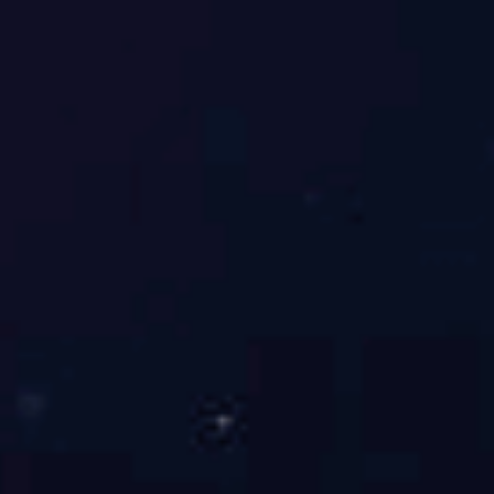
猜他们背后的
名字与故事
2026-07-25
2020年全球
足球明星精
彩瞬间回顾
与图片合集
2026-07-23
2008世界杯
足球明星回
顾与传奇瞬