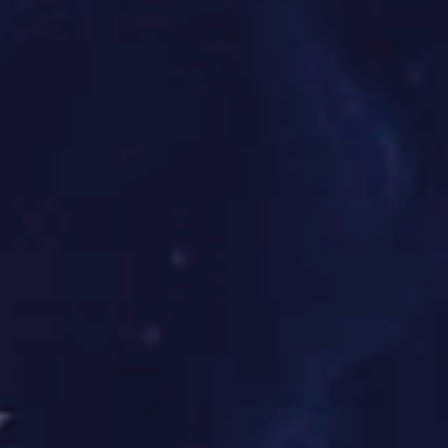
中，球队对战术调整的敏捷反应往往能决定比赛的最终走
向。
然而，换人策略的成功不仅仅依赖于教练员的战术眼光，更
需要通过数据分析、球员的心理调适以及团队的良好氛围等
多方面的支持。因此，球队要想在激烈的比赛中脱颖而出，
必须深刻理解换人策略的多维度作用，并根据实际情况做出
最为有效的调整。这样，才能在复杂多变的比赛中找到制胜
之道。
下一篇