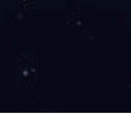
注册以获取最新更新
提交
MK(体育科技有限公司)体育·官方网站
『mksport.com』整合mk体育与mksport体育核心